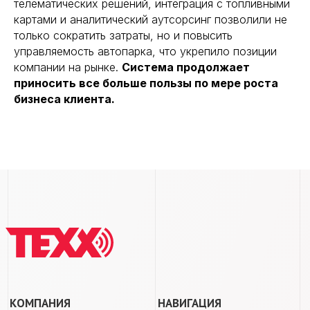
телематических решений, интеграция с топливными
картами и аналитический аутсорсинг позволили не
Политика конфиденциальности
только сократить затраты, но и повысить
117519, г.Москва, Варшавское шоссе, 150к2
управляемость автопарка, что укрепило позиции
компании на рынке.
Система продолжает
приносить все больше пользы по мере роста
бизнеса клиента.