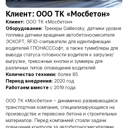
Клиент: ООО ТК «Мосбетон»
Клиент:
ООО ТК «Мосбетон»
Оборудование:
Трекеры Galileosky, датчики уровня
топлива датчики вращения автобетоносмесителя
ЭСКОРТ, RFID-считыватели для идентификации
водителей ГЛОНАСССофт, а также туммблеры для
вывода статуса готовности водителя к загрузке/
выгрузке, тревожные кнопки и зуммеры для
различных типов оповещения водителей
Количество техники:
более 85
Период внедрения:
2020 год
Работаем вместе
с 2019 года
ООО ТК «Мосбетон» – динамично развивающаяся
транспортная компания, специализирующаяся на
производстве и перевозке бетона и строительных
материалов. Перед компанией стояли задачи
повышения контроля за автобетоносмесителями,