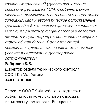
Контакты
Блог
топливных транзакций удалось значительно
сократить расходы на ГСМ. Особенно ценной
оказалась возможность интеграции с операторами
РЕШЕНИЯ
топливных карт и автоматическое сопоставление
Базовый мониторинг
Контроль топлива
транзакций с фактическими данными о заправках.
Сервис по диспетчеризации автопарка позволил
Контроль спецтехники
Топливные карты
выявлять и предотвращать нецелевое посещение
Видеоаналитика
Топливозаправочный модуль
«точек сбыта» бетона. Среди водителей
Безопасное вождение
Диспетчеризация автопарка
повысилась трудовая дисциплина. Желаем Вам
Контроль температурного
Мониторинг внутри
режима
помещений
успехов и надеемся на долгосрочное
Открыть все решения
сотрудничество!»
Рабцевич В.В.
Директор отдела технического контроля
Отдел продаж:
ООО ТК «Мосбетон»
8 800 100 52 80
ЧАТ-БОТ 24/7:
Тех. поддержка:
все решения
ЗАКЛЮЧЕНИЕ
8 495 223 10 80
в одном месте
Тех. поддержка:
8 495 755 83 24
БЕСПЛАТНАЯ
Проект с ООО ТК «Мосбетон» подтвердил
КОНСУЛЬТАЦИЯ
эффективность комплексного подхода к
мониторингу транспорта. Внедрение
© 2007–2026 ТЭККС — ГЛОНАСС/GPS