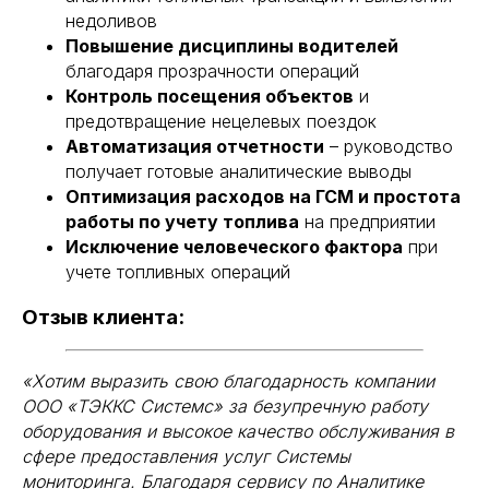
недоливов
Повышение дисциплины водителей
благодаря прозрачности операций
Контроль посещения объектов
и
предотвращение нецелевых поездок
Автоматизация отчетности
– руководство
получает готовые аналитические выводы
Оптимизация расходов на ГСМ и простота
работы по учету топлива
на предприятии
Исключение человеческого фактора
при
учете топливных операций
Отзыв клиента:
КОМПАНИЯ
НАВИГАЦИЯ
«Хотим выразить свою благодарность компании
О компании
Оборудование и ПО
ООО «ТЭККС Системс» за безупречную работу
Преимущества
Услуги
оборудования и высокое качество обслуживания в
Наши клиенты
Этапы работ
сфере предоставления услуг Системы
Кейсы
Частые вопросы
мониторинга. Благодаря сервису по Аналитике