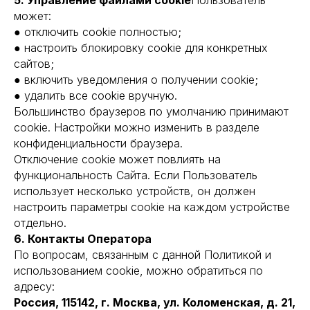
5. Управление файлами cookie
Пользователь
может:
Базовый мониторинг
Контроль топлива
● отключить cookie полностью;
Контроль спецтехники
Топливные карты
● настроить блокировку cookie для конкретных
Видеоаналитика
Топливозаправочный модуль
сайтов;
Безопасное вождение
Диспетчеризация автопарка
● включить уведомления о получении cookie;
Контроль температурного
Мониторинг внутри
● удалить все cookie вручную.
режима
помещений
Большинство браузеров по умолчанию принимают
Открыть все решения
cookie. Настройки можно изменить в разделе
конфиденциальности браузера.
Отдел продаж:
Отключение cookie может повлиять на
8 800 100 52 80
ЧАТ-БОТ 24/7:
функциональность Сайта. Если Пользователь
Тех. поддержка:
все решения
8 495 223 10 80
в одном месте
использует несколько устройств, он должен
Тех. поддержка:
8 495 755 83 24
настроить параметры cookie на каждом устройстве
БЕСПЛАТНАЯ
КОНСУЛЬТАЦИЯ
отдельно.
6. Контакты Оператора
По вопросам, связанным с данной Политикой и
© 2007–2026 ТЭККС — ГЛОНАСС/GPS
использованием cookie, можно обратиться по
Политика конфиденциальности
адресу:
117519, г.Москва, Варшавское шоссе, 150к2
Россия, 115142, г. Москва, ул. Коломенская, д. 21,