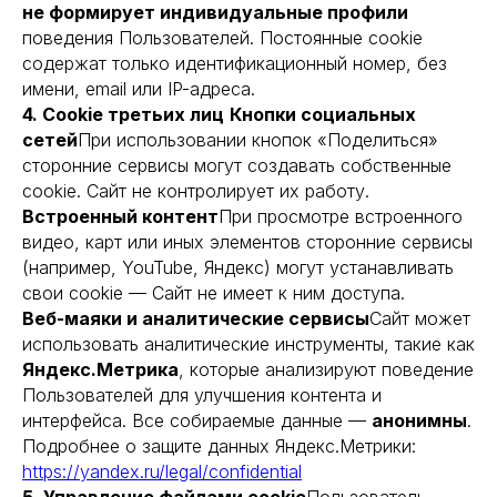
не формирует индивидуальные профили
поведения Пользователей. Постоянные cookie
содержат только идентификационный номер, без
имени, email или IP-адреса.
4. Cookie третьих лиц
Кнопки социальных
сетей
При использовании кнопок «Поделиться»
сторонние сервисы могут создавать собственные
cookie. Сайт не контролирует их работу.
Встроенный контент
При просмотре встроенного
видео, карт или иных элементов сторонние сервисы
КОМПАНИЯ
НАВИГАЦИЯ
(например, YouTube, Яндекс) могут устанавливать
свои cookie — Сайт не имеет к ним доступа.
О компании
Оборудование и ПО
Веб-маяки и аналитические сервисы
Сайт может
Преимущества
Услуги
использовать аналитические инструменты, такие как
Наши клиенты
Этапы работ
Яндекс.Метрика
, которые анализируют поведение
Кейсы
Частые вопросы
Пользователей для улучшения контента и
Контакты
Блог
интерфейса. Все собираемые данные —
анонимны
.
Подробнее о защите данных Яндекс.Метрики:
https://yandex.ru/legal/confidential
РЕШЕНИЯ