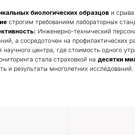
никальных биологических образцов
и срыва
ие
строгим требованиям лабораторных станд
ктивность:
Инженерно-технический персона
аний, а сосредоточен на профилактических р
 научного центра, где стоимость одного утр
КОМПАНИЯ
ониторинга стала страховкой на
десятки ми
О компании
ть и результаты многолетних исследований.
рного
Преимущества
помещений
Наши клиенты
топарка
Кейсы
я
Контакты