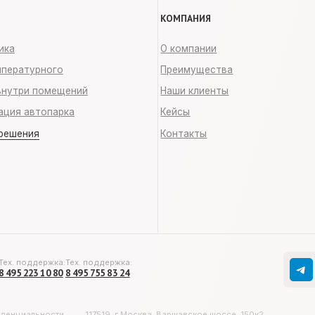
держка:
Тех. поддержка:
ЧАТ-БОТ 24/7:
 10 80
8 495 755 83 24
все решения в 
ьности
117519, г.Москва, Варшавское шоссе, 150к2