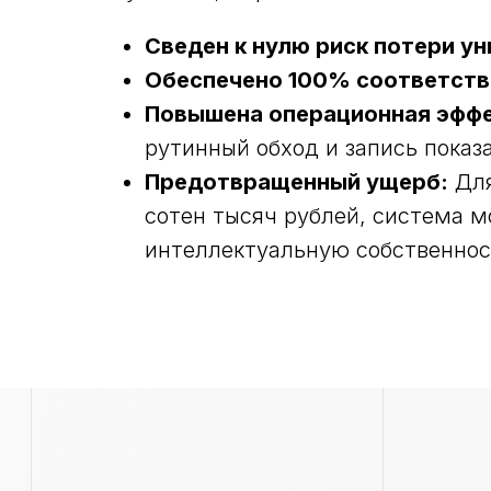
Сведен к нулю риск потери у
Обеспечено 100% соответств
Повышена операционная эффе
рутинный обход и запись показ
Предотвращенный ущерб:
Для
РЕШЕНИЯ
РЕШЕНИЯ
сотен тысяч рублей, система м
Базовый мониторинг
Видеоаналитика
интеллектуальную собственнос
Контроль топлива
Контроль температу
режима
Топливозаправочный модуль
Мониторинг внутри 
Топливные карты
Диспетчеризация ав
Контроль спецтехники
Открыть все решени
Безопасное вождение