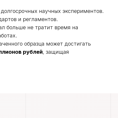
 долгосрочных научных экспериментов.
артов и регламентов.
л больше не тратит время на
аботах.
аченного образца может достигать
НАВИГАЦИЯ
ллионов рублей
, защищая
Оборудование и ПО
Услуги
Этапы работ
Частые вопросы
Блог